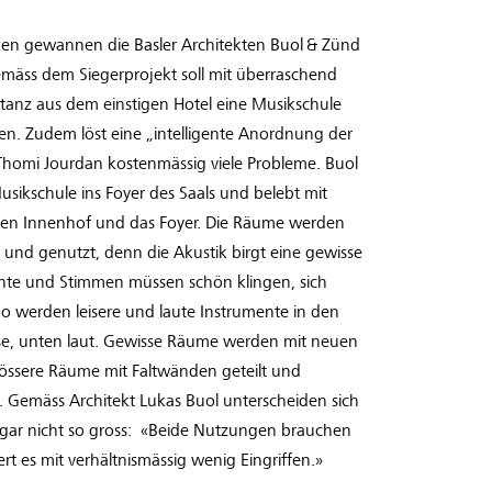
en gewannen die Basler Architekten Buol & Zünd
mäss dem Siegerprojekt soll mit überraschend
stanz aus dem einstigen Hotel eine Musikschule
en. Zudem löst eine „intelligente Anordnung der
omi Jourdan kostenmässig viele Probleme. Buol
sikschule ins Foyer des Saals und belebt mit
nen Innenhof und das Foyer. Die Räume werden
 und genutzt, denn die Akustik birgt eine gewisse
nte und Stimmen müssen schön klingen, sich
So werden leisere und laute Instrumente in den
ise, unten laut. Gewisse Räume werden mit neuen
grössere Räume mit Faltwänden geteilt und
 Gemäss Architekt Lukas Buol unterscheiden sich
 gar nicht so gross: «Beide Nutzungen brauchen
ert es mit verhältnismässig wenig Eingriffen.»