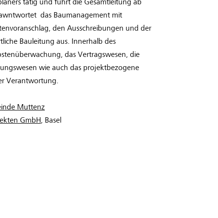
laners tätig und führt die Gesamtleitung ab
erawntwortet das Baumanagement mit
tenvoranschlag, den Ausschreibungen und der
tliche Bauleitung aus. Innerhalb des
Kostenüberwachung, das Vertragswesen, die
rungswesen wie auch das projektbezogene
er Verantwortung.
inde Muttenz
itekten GmbH
, Basel