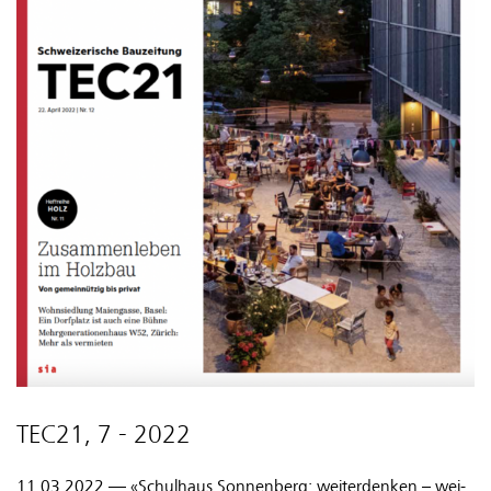
TEC21, 7 - 2022
11.03.2022 — «Schul­haus Son­nen­berg: wei­ter­den­ken – wei­