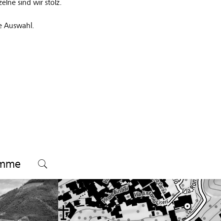
elne sind wir stolz.
re Auswahl.
umme