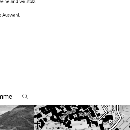
elne sind wir stolz.
re Auswahl.
umme