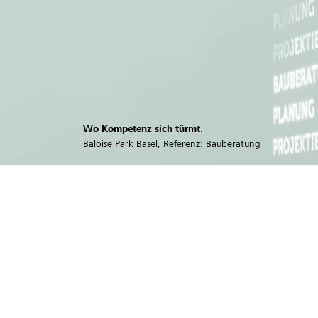
Wo Kompetenz sich türmt.
Baloise Park Basel, Referenz: Bauberatung