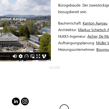
Bürogebäude. Der zweistöckig
bezugsbereit sein.
Bauherrschaft:
Kanton Aargau
Architektur:
Markus Schietsch 
HLKKS-Ingenieur:
Aicher, De M
Aufhängungsplanung:
Müller 
Heizungsunternehmer:
Bouygue
zurück