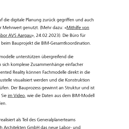
uf die digitale Planung zurück gegriffen und auch
er Mehrwert genutzt. (Mehr dazu: «
Mithilfe von
Labor AVS Aargau
», 24.02.2023). Die Büro für
beim Bauprojekt die BIM-Gesamtkoordination.
modelle unterstützen übergreifend die
sen sich komplexe Zusammenhänge einfacher
mented Reality können Fachmodelle direkt in die
elle visualisiert werden und die Konstruktion
prüfen. Der Bauprozess gewinnt an Struktur und ist
n Sie
im Video
, wie die Daten aus dem BIM-Modell
den.
lisiert als Teil des Generalplanerteams
h Architekten GmbH das neue Labor- und