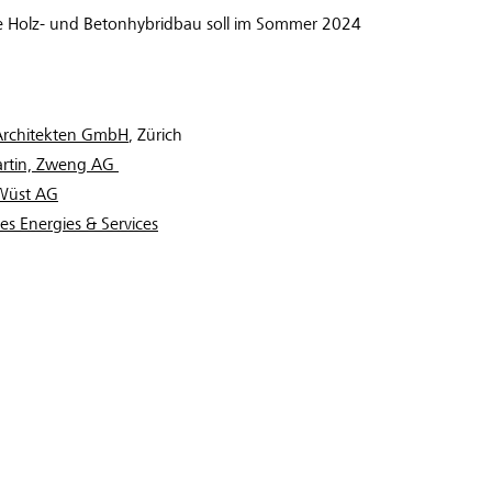
e Holz- und Betonhybridbau soll im Sommer 2024
Architekten GmbH
, Zürich
artin, Zweng AG
Wüst AG
s Energies & Services