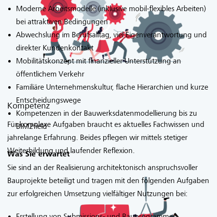
Moderne Arbeitsmodelle (inklusive mobil-flexibles Arbeiten)
bei attraktiven Bedingungen
Abwechslung im Berufsalltag, viel Eigenverantwortung und
direkter Kundenkontakt
Mobilitätskonzept mit finanzieller Unterstützung an
öffentlichem Verkehr
Familiäre Unternehmenskultur, flache Hierarchien und kurze
Entscheidungswege
Kompetenz
Kompetenzen in der Bauwerksdatenmodellierung bis zu
Für komplexe Aufgaben braucht es aktuelles Fachwissen und
BIM2field
jahrelange Erfahrung. Beides pflegen wir mittels stetiger
Weiterbildung und laufender Reflexion.
Was Sie erwartet
Sie sind an der Realisierung architektonisch anspruchsvoller
Bauprojekte beteiligt und tragen mit den folgenden Aufgaben
zur erfolgreichen Umsetzung vielfältiger Nutzungen bei:
Erstellung von Submissions- und Bauprogrammen