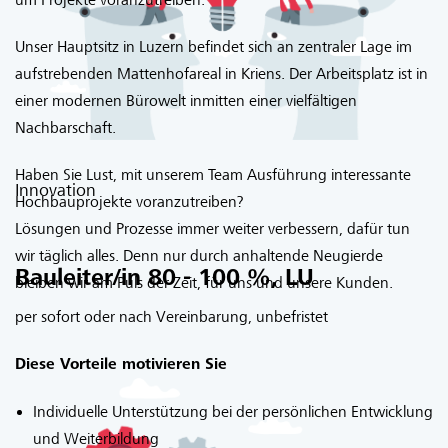
Unser Hauptsitz in Luzern befindet sich an zentraler Lage im
aufstrebenden Mattenhofareal in Kriens. Der Arbeitsplatz ist in
einer modernen Bürowelt inmitten einer vielfältigen
Nachbarschaft.
Haben Sie Lust, mit unserem Team Ausführung interessante
Innovation
Hochbauprojekte voranzutreiben?
Lösungen und Prozesse immer weiter verbessern, dafür tun
wir täglich alles. Denn nur durch anhaltende Neugierde
Bauleiter/in 80 - 100 %, LU
bleiben wir am Puls der Zeit, für uns und unsere Kunden.
per sofort oder nach Vereinbarung, unbefristet
Diese Vorteile motivieren Sie
Individuelle Unterstützung bei der persönlichen Entwicklung
und Weiterbildung