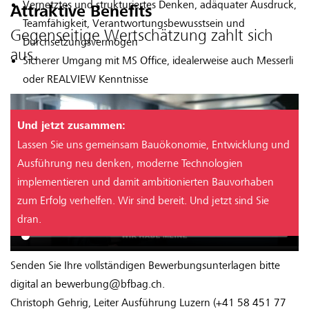
Vernetztes und strukturiertes Denken, adäquater Ausdruck,
Attraktive Benefits
Teamfähigkeit, Verantwortungsbewusstsein und
Gegenseitige Wertschätzung zahlt sich
Durchsetzungsvermögen
aus.
Sicherer Umgang mit MS Office, idealerweise auch Messerli
oder REALVIEW Kenntnisse
Und jetzt zusammen:
Lassen Sie uns gemeinsam Bauökonomie, Entwicklung und
Ausführung neu denken, moderne Technologien
implementieren und damit ambitionierten Bauvorhaben
zum Erfolg verhelfen. Wir sind bereit. Und jetzt sind Sie
dran.
Senden Sie Ihre vollständigen Bewerbungsunterlagen bitte
digital an bewerbung@bfbag.ch.
Christoph Gehrig, Leiter Ausführung Luzern (+41 58 451 77