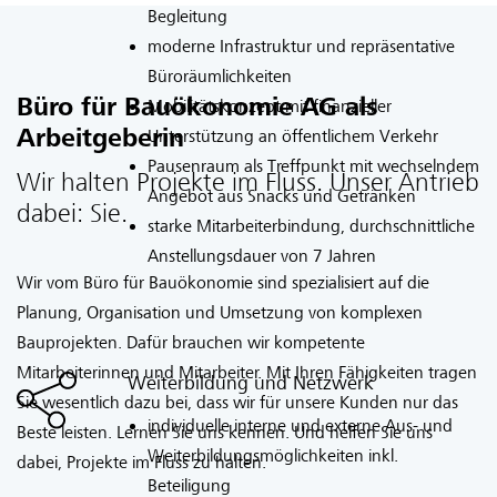
Begleitung
moderne Infrastruktur und repräsentative
Büroräumlichkeiten
Büro für Bauökonomie AG als
Mobilitätskonzept mit finanzieller
Unterstützung an öffentlichem Verkehr
Arbeitgeberin
Pausenraum als Treffpunkt mit wechselndem
Wir halten Projekte im Fluss. Unser Antrieb
Angebot aus Snacks und Getränken
dabei: Sie.
starke Mitarbeiterbindung, durchschnittliche
Anstellungsdauer von 7 Jahren
Wir vom Büro für Bauökonomie sind spezialisiert auf die
Planung, Organisation und Umsetzung von komplexen
Bauprojekten. Dafür brauchen wir kompetente
Mitarbeiterinnen und Mitarbeiter. Mit Ihren Fähigkeiten tragen
Weiterbildung und Netzwerk
Sie wesentlich dazu bei, dass wir für unsere Kunden nur das
individuelle interne und externe Aus- und
Beste leisten. Lernen Sie uns kennen. Und helfen Sie uns
Weiterbildungsmöglichkeiten inkl.
dabei, Projekte im Fluss zu halten.
Beteiligung