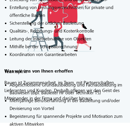
Erstellung von Leistungsverzeichnissen für private und
öffentliche Bauten
Sicherstellung der örtlichen Bauleitung
Qualitäts-, Rechnungs- und Kostenkontrolle
Leitung der Inbetriebnahme von Objekten
Mithilfe bei der Schlussabrechnung
Koordination von Garantiearbeiten
Teamspirit
Was wir uns von Ihnen erhoffen
Bauen ist Zusammenarbeit, im Team, mit Partnerschaften,
Abgeschlossene Grundausbildung und Fachausbildung im
Lieferanten und Kunden. Deshalb pflegen wir den Geist des
Bauwesen (dipl. Bauleiter HF oder Techniker TS)
Miteinander, in der Firma und darüber hinaus.
Mehrjährige Berufserfahrung in der Bauleitung und/oder
Devisierung von Vorteil
Begeisterung für spannende Projekte und Motivation zum
aktiven Mitwirken