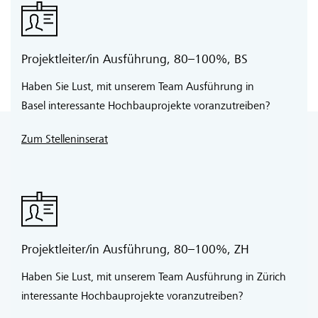
Aktien der Emch+Berger Holding AG und
Emch+Berger ImmoConsult
attraktive Kollektiv-Krankenversicherung
Projektleiter/in Ausführung, 80–100%, BS
Haben Sie Lust, mit unserem Team Ausführung in
Basel interessante Hochbauprojekte voranzutreiben?
Zum Stelleninserat
Haben wir Ihr Interesse geweckt?
Möchten Sie ein Teil unseres Teams
werden?
Projektleiter/in Ausführung, 80–100%, ZH
Haben Sie Lust, mit unserem Team Ausführung in Zürich
interessante Hochbauprojekte voranzutreiben?