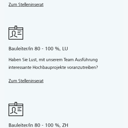
Hier geht’s zu den offenen Stellen
Zum Stelleninserat
Haben Sie Fragen zu Ihrer möglichen Rolle in der Büro für
Bauökonomie AG? Rufen Sie uns an, wir stehen Ihnen gerne
Red und Antwort.
Bauleiter/in 80 - 100 %, LU
Sandra Kneubühler, Assistenz CEO
Haben Sie Lust, mit unserem Team Ausführung
Oder jedes andere Mitglied unseres Teams.
interessante Hochbauprojekte voranzutreiben?
Zum Stelleninserat
Bauleiter/in 80 - 100 %, ZH