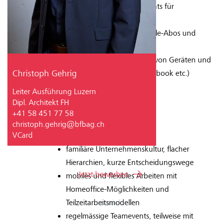
Beteiligung an Abonnements für
öffentlichen Verkehr
Kostenbeteiligung an Mobile-Abos und
Smartphones
massvolle private Nutzung von Geräten und
Christoph Gehrig
Infrastruktur (Drucker, Notebook etc.)
Leiter Ausführung Luzern
Dipl. Architekt FH
+41 58 451 77 58
christoph.gehrig@bfbag.ch
Arbeit und Team
VCard
familiäre Unternehmenskultur, flacher
Hierarchien, kurze Entscheidungswege
Jetzt bewerben
mobiles und flexibles Arbeiten mit
Homeoffice-Möglichkeiten und
zurück
Teilzeitarbeitsmodellen
regelmässige Teamevents, teilweise mit