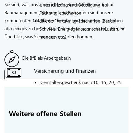
Sie sind, was uns ausmacht. Als Kompetenzzentrum für
Unterstützung und Beteiligung bei
Baumanagement, Planung und Realisation sind unsere
Fachmitgliedschaften
kompetenten Mitarbeitenden das wichtigste Gut. Sie haben
diverse Firmenmitgliedschaften (Bauen
also einiges zu bieten. Das verlangt dasselbe von uns. Hier ein
Schweiz, Energiegenossenschaft Luzern,
Überblick, was Sie von uns erwarten können.
maneco, etc.)
Die BfB als Arbeitgeberin
Versicherung und Finanzen
Dienstaltersgeschenk nach 10, 15, 20, 25
und 30 Dienstjahren, wahlweise
zusätzlicher Monatslohn oder bezahlter
Urlaub
Weitere offene Stellen
Auszahlung einer freiwilligen
Erfolgsbeteiligung
Möglichkeit zur Firmenbeteiligung durch