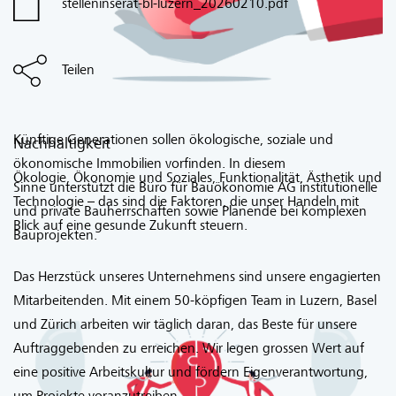
stelleninserat-bl-luzern_20260210.pdf
Teilen
Künftige Generationen sollen ökologische, soziale und
Nachhaltigkeit
ökonomische Immobilien vorfinden. In diesem
Ökologie, Ökonomie und Soziales, Funktionalität, Ästhetik und
Sinne unterstützt die Büro für Bauökonomie AG institutionelle
Technologie – das sind die Faktoren, die unser Handeln mit
und private Bauherrschaften sowie Planende bei komplexen
Blick auf eine gesunde Zukunft steuern.
Bauprojekten.
Das Herzstück unseres Unternehmens sind unsere engagierten
Mitarbeitenden. Mit einem 50-köpfigen Team in Luzern, Basel
und Zürich arbeiten wir täglich daran, das Beste für unsere
Auftraggebenden zu erreichen. Wir legen grossen Wert auf
eine positive Arbeitskultur und fördern Eigenverantwortung,
um Projekte voranzutreiben.