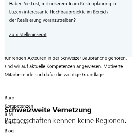
Haben Sie Lust, mit unserem Team Kostenplanung in
Luzern interessante Hochbauprojekte im Bereich
Wirklich gut ist nur, wer noch besser werden will. Deshalb
der Realisierung voranzutreiben?
unterstützen wir Aus- und Weiterbildungen unserer
Mitarbeiterinnen und Mitarbeiter. Die Zukunft zeigt die
Zum Stelleninserat
Perspektiven auf, die Potenziale entwickeln sich im Rahmen
spezifischer Angebote. Damit wir auch in Zukunft zu den
führenden Akteuren in der Schweizer Baubranche gehören,
sind wir auf aktuelle Kompetenzen angewiesen. Motiverte
Mitarbeitende sind dafür die wichtige Grundlage.
Büro
Kompetenzen
Schweizweite Vernetzung
BIM
Partnerschaften kennen keine Regionen.
Referenzen
Blog