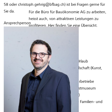
58 oder christoph.gehrig@bfbag.ch) ist bei Fragen gerne für
Sie da.
Für die Büro für Bauökonomie AG zu arbeiten,
heisst auch, von attraktiven Leistungen zu
Ansprechperson
profitieren. Hier finden Sie eine Übersicht.
Freizeit und Gesundheit
5 bis 6 Wochen bezahlter Urlaub
frei wählbare Jahresmitgliedschaft (Kunst,
Kultur und Freizeit)
Firmenabo für diverse Kulturbetriebe
(Gletschgarten Luzern, Kunstmuseum
Luzern, Kleintheater Luzern)
kostenlose und vertrauliche Familien- und
Sozialberatung