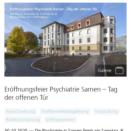
Galerie
Eröffnungsfeier Psychiatrie Sarnen – Tag
der offenen Tür
Ausschreibung
Wettbewerbsbegleitung
Vorprüfung
Kostenschätzung
Vertragswesen
30.10.2025 —
Die Psychiatrie in Sarnen feiert am Samstag, 8.