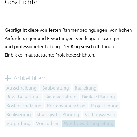
Geschichte.
Geprägt ist diese von festen Rahmenbedingungen, von hohen
Anforderungen und Erwartungen, von klugen Lösungen
und professioneller Leitung. Der Blog verschafft Ihnen
Einblicke in ausgesuchte Projektgeschichten.
Artikel filtern
Ausschreibung
Bauberatung
Bauleitung
Bewirtschaftung
Bieterverfahren
Digitale Planung
Kostenschätzung
Kostenvoranschlag
Projektierung
Realisierung
Strategische Planung
Vertragswesen
Vorprüfung
Vorstudien
Wettbewerbsbegleitung