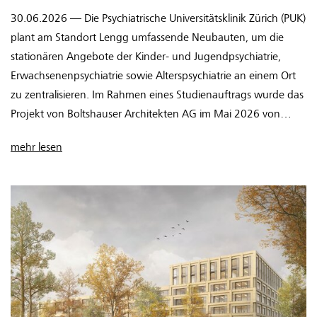
30.06.2026 — Die Psychiatrische Universitätsklinik Zürich (PUK)
plant am Standort Lengg umfassende Neubauten, um die
stationären Angebote der Kinder- und Jugendpsychiatrie,
Erwachsenenpsychiatrie sowie Alterspsychiatrie an einem Ort
zu zentralisieren. Im Rahmen eines Studienauftrags wurde das
Projekt von Boltshauser Architekten AG im Mai 2026 von
einem Fach- und Expertengremium einstimmig zur
mehr lesen
Weiterbearbeitung empfohlen.