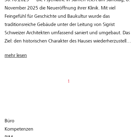
November 2025 die Neueröffnung ihrer Klinik. Mit viel
Feingefühl für Geschichte und Baukultur wurde das
traditionsreiche Gebäude unter der Leitung von Sigrist
Schweizer Architekten umfassend saniert und umgebaut. Das
Ziel: den historischen Charakter des Hauses wiederherzustellen
und gleichzeitig zeitgemässe Nutzungsanforderungen zu
mehr lesen
erfüllen.
1
Büro
Kompetenzen