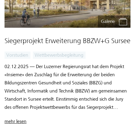
Galerie
Siegerprojekt Erweiterung BBZW+G Sursee
Vorstudien
Wettbewerbsbegleitung
02.12.2025 — Der Luzerner Regierungsrat hat dem Projekt
«Insieme» den Zuschlag für die Erweiterung der beiden
Bildungszentren Gesundheit und Soziales (BBZG) und
Wirtschaft, Informatik und Technik (BBZW) am gemeinsamen
Standort in Sursee erteilt. Einstimmig entschied sich die Jury
des offenen Projektwettbewerbs für das Siegerprojekt
«Insieme» vom Generalplanerteam unter der Gesamtleitung
mehr lesen
von Bob Gysin Partner aus Zürich.